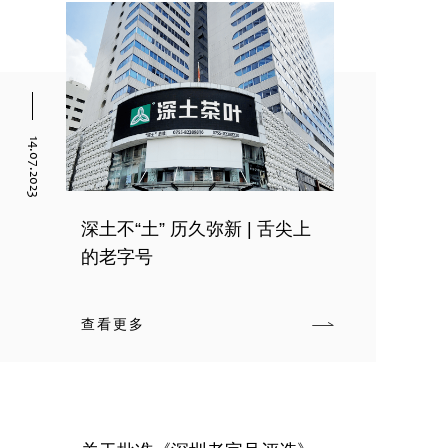
14.07.2023
深土不“土” 历久弥新 | 舌尖上
的老字号
查看更多